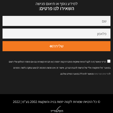
למידע נוסף או תיאום פגישה
השאירו לנו פרטים:
שליחה
הריני מאשר/ת ה לקבל פניות שיווקיות מחברת קטה יזמות ו/או חברות קשורות גם אם מספר הטלפון שלי רשום
במאגר 'אל תתקשרו אלי' של הרשות להגנת הצרכן. אישור זה אינו מהווה הסכמה לביצוע עסקה כלשהי. מסכים
ל
מדיניות הפרטיות
ומאשר להיכלל במאגר המידע שלכם.
© כל הזכויות שמורות לקטה יזמות בניה והשקעות 2002 בע"מ | 2022