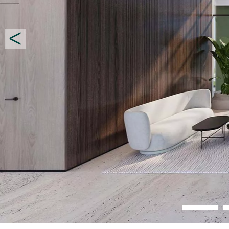
8
7
6