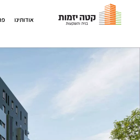
אודותינו
פר