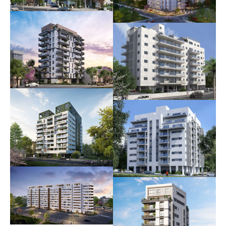
קטה בכפר גנים |
בית טופז
אוכלס
נוה גן החדשה
העצמאות 22
אוכלס
בשיווק וביצוע
קק"ל 17
נוה גן החדשה –
בשיווק וביצוע
שלב א'
אוכלס
סלנט 58-60
פסגות ברנדה
בשיווק וביצוע
אוכלס