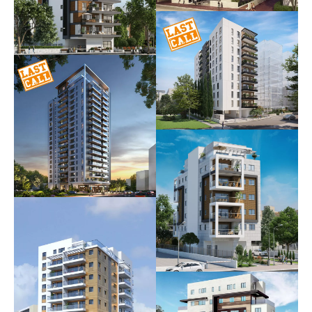
שפירא 31
אוכלס
קטה בכפר גנים |
בית ספיר
אוכלס
הרב בלוי 1
בשיווק וביצוע
יצחק שדה 34
בשיווק וביצוע