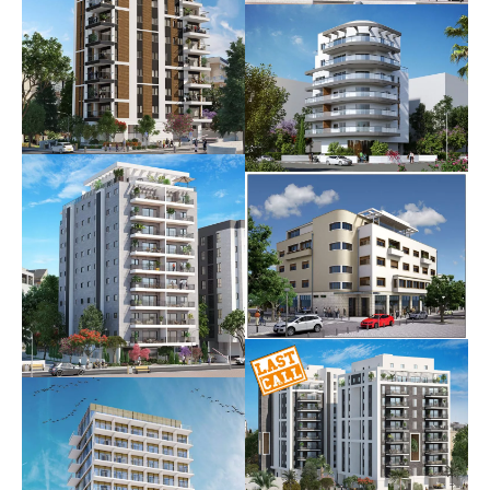
וינגייט 10-12
אוכלס
ברנר 30
אוכלס
קטה בכפר גנים |
זכרון משה 8
בית יהלום
אוכלס
אוכלס
הבנק הטמפלרי
עתידי
כרמלי 14