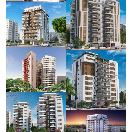
ז'בוטינסקי 19
עתידי
חפץ חיים 43
אוכלס
נוה עוז הירוקה
אוכלס
ברנדה – פיארברג
אוכלס
הרצל 86-88
עתידי