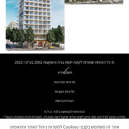
אוכלס
קפלן 39-41
בשיווק וביצוע
© כל הזכויות שמורות לקטה יזמות בניה והשקעות 2002 בע"מ | 2022
מדיניות הפרטיות
לשם – מלון בוטיק
מדיניות העוגיות
עתידי
הצהרת נגישות
ההדמיות להמחשה בלבד. ט.ל.ח
המידע המוצג לעיל אינו סופי וניתן לשינוי על פי שיקול דעת המוכרת. המוכרת תהיה מחויבת רק עפ"י
מפרט המכר ותוכניות המכר שיהיו חלק בלתי נפרד מהסכם רכישה חתום כדין ע"י הצדדים ובכפוף לו.
אתר זה משתמש בקבצי Cookies למטרות ניהול האתר והתאמתו