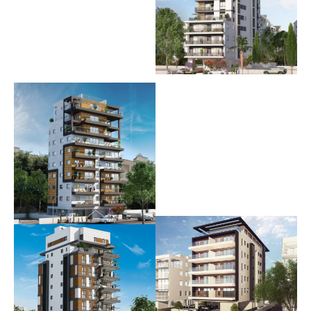
KROL LIVING
בשיווק וביצוע
עין גנים 78-82
בשיווק וביצוע
סלנט 26
אוכלס
חזון איש 14
חיים כהן 6
אוכלס
אוכלס