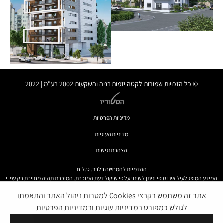
אוכלס
© כל הזכויות שמורות לקטה יזמות בניה והשקעות 2002 בע"מ | 2022
הבית במונטיפיורי
חזון איש 14
אוכלס
מדיניות הפרטיות
אוכלס
מדיניות העוגיות
הצהרת נגישות
ההדמיות להמחשה בלבד. ט.ל.ח
המידע המוצג לעיל אינו סופי וניתן לשינוי על פי שיקול דעת המוכרת. המוכרת תהיה מחויבת רק עפ"י
מפרט המכר ותוכניות המכר שיהיו חלק בלתי נפרד מהסכם רכישה חתום כדין ע"י הצדדים ובכפוף לו.
אתר זה משתמש בקבצי Cookies למטרות ניהול האתר והתאמתו
לגולש כמפורט
במדיניות עוגיות
ו
במדיניות הפרטיות