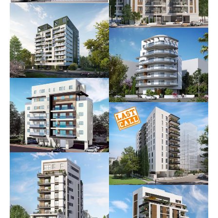
הבנק הטמפלרי
עתידי
ברנדה – פיארברג
אוכלס
סלנט 58-60
בשיווק וביצוע
זכרון משה 8
אוכלס
הרב קוק 5
אוכלס