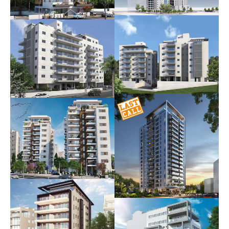
ז'בוטינסקי 19
עתידי
חיים כהן 6
אוכלס
נוה גן החדשה –
קטה בכפר גנים
שלב א'
אוכלס
אוכלס
נוה גן החדשה
אוכלס