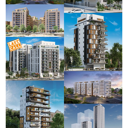
העצמאות 22
בשיווק וביצוע
קטרוני 36
אוכלס
העצמאות 8-10
עתידי
קטה בכפר גנים |
קפלן 39-41
בית ספיר
בשיווק וביצוע
אוכלס
KROL LIVING
בשיווק וביצוע