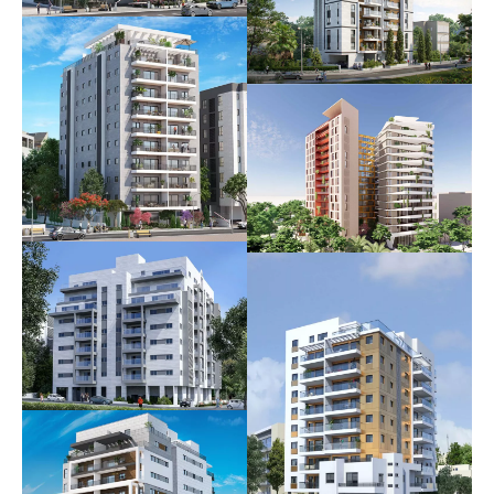
לשם – מלון בוטיק
עתידי
קטה בכפר גנים |
בית טופז
וינגייט 10-12
אוכלס
אוכלס
הרצל 86-88
כרמלי 14
עתידי
אוכלס
פסגות ברנדה