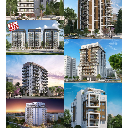
הרב בלוי 1
בשיווק וביצוע
סלנט 26
אוכלס
קטה בכפר גנים |
בית יהלום
עין גנים 78-82
אוכלס
בשיווק וביצוע
נוה עוז הירוקה
אוכלס
קק"ל 17
בשיווק וביצוע