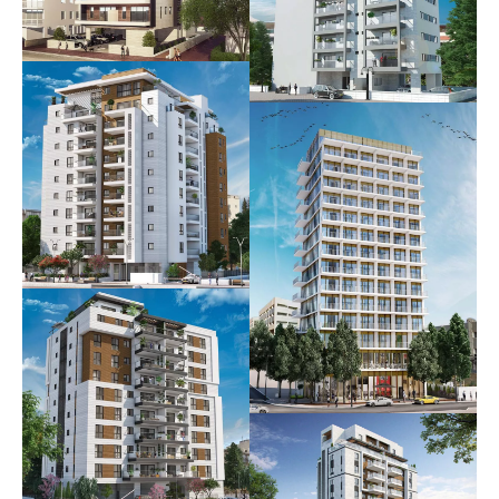
יצחק שדה 34
בשיווק וביצוע
שפירא 31
אוכלס
חפץ חיים 43
אוכלס
ברנר 30
אוכלס