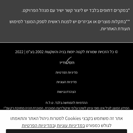
*במקרים דחופים בלבד יש ליצור קשר ישיר עם מנהל הפרויקט.
**בתקלות מוצרים או אביזרים יש לפנות ראשית לספק המוצר למימוש
תעודת האחריות.
© כל הזכויות שמורות לקטה יזמות בניה והשקעות 2002 בע"מ | 2022
מדיניות הפרטיות
מדיניות העוגיות
הצהרת נגישות
ההדמיות להמחשה בלבד. ט.ל.ח
המידע המוצג לעיל אינו סופי וניתן לשינוי על פי שיקול דעת המוכרת. המוכרת תהיה מחויבת רק עפ"י
מפרט המכר ותוכניות המכר שיהיו חלק בלתי נפרד מהסכם רכישה חתום כדין ע"י הצדדים ובכפוף לו.
אתר זה משתמש בקבצי Cookies למטרות ניהול האתר והתאמתו
לגולש כמפורט
במדיניות עוגיות
ו
במדיניות הפרטיות