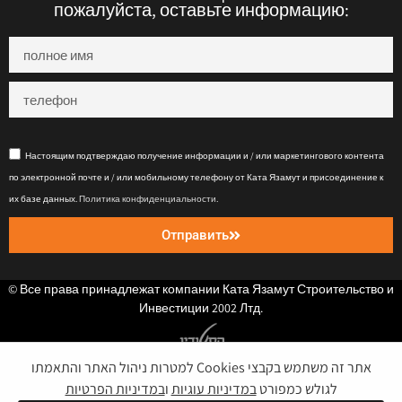
пожалуйста, оставьте информацию:
Настоящим подтверждаю получение информации и / или маркетингового контента
по электронной почте и / или мобильному телефону от Ката Язамут и присоединение к
их базе данных.
Политика конфиденциальности
.
Отправить
© Все права принадлежат компании Ката Язамут Строительство и
Инвестиции 2002 Лтд.
אתר זה משתמש בקבצי Cookies למטרות ניהול האתר והתאמתו
Политика конфиденциальности
לגולש כמפורט
במדיניות עוגיות
ו
במדיניות הפרטיות