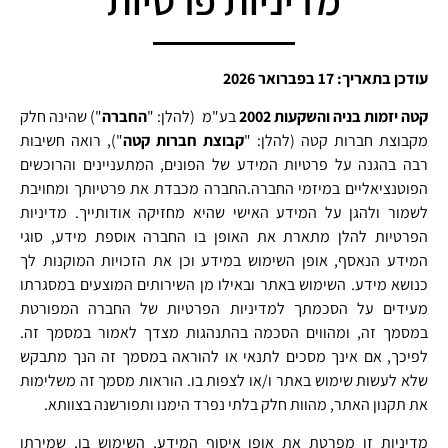
עודכן בתאריך: 17 בפברואר 2026
קטה יזמות בניה והשקעות 2002
בע"מ (להלן: "
החברה
") שהינה חלק
מקבוצת חברות קטה (להלן: "
קבוצת חברות קטה
"), רואה חשיבות
רבה בהגנה על פרטיות המידע של הפונים, המתעניינים והרוכשים
הפוטנציאליים במיזמי החברה.החברה מכבדת את פרטיותך ומחויבת
לשמור ולהגן על המידע האישי שהיא מחזיקה אודותייך. מדיניות
הפרטיות להלן מתארת את האופן בו החברה אוספת מידע, סוגי
המידע הנאסף, אופן השימוש במידע וכן את הזכויות המוקנות לך
כנושא מידע. השימוש באתר ובאילו מן השירותים המוצעים במסגרתו
מעידים על הסכמתך למדיניות הפרטיות של החברה המפורטת
במסמך זה, ומהווים הסכמה בהתנהגות מצדך לאמור במסמך זה.
לפיכך, אם אינך מסכים לתנאי או להוראה במסמך זה הנך מתבקש
שלא לעשות שימוש באתר ו/או לצפות בו. הוראות מסמך זה משלימות
את תקנון האתר, מהוות חלק בלתי נפרד הימנו ותפורשנה בצוותא.
מדיניות זו מפרטת את אופן איסוף המידע, השימוש בו, שמירתו