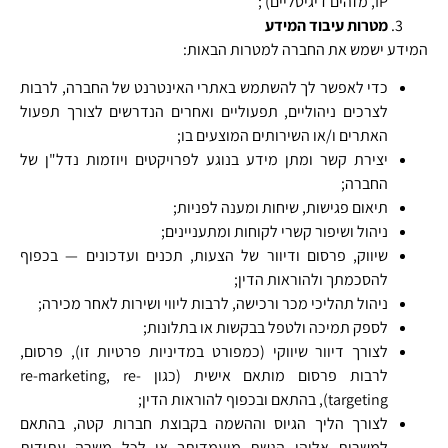
IP, מזהים דיגיטליים) ;
מטרות עיבוד המידע
המידע ישמש את החברה למטרות הבאות:
כדי לאפשר לך להשתמש באתרי האינטרנט של החברה, לרבות
לצרכים ניהוליים, תפעוליים ואחרים הנדרשים לצורך תפעול
האתרים ו/או השירותים המוצעים בו;
יצירת קשר ומתן מידע בנוגע לפרויקטים ויוזמות נדל"ן של
החברה;
תיאום פגישות, שיחות ומענה לפניות;
ניהול ושיפור קשרי לקוחות ומתעניינים;
שיווק, פרסום ודיוור של הצעות, תכנים ועדכונים — בכפוף
להסכמתך ולהוראות הדין;
ניהול תהליכי מכר ורכישה, לרבות ליווי ושירות לאחר מכירה;
לספק תמיכה ולטפל בבקשות או בתלונות;
לצורך דיוור שיווקי (כמפורט במדיניות פרטיות זו), פרסום,
לרבות פרסום מותאם אישית (כגון re-marketing, re-
targeting), בהתאם ובכפוף להוראות הדין;
לצורך הליך הגיוס וההשמה בקבוצת חברות קטה, בהתאם
למשרות אליהן הגשת מועמדותך או לכל משרה עתידית