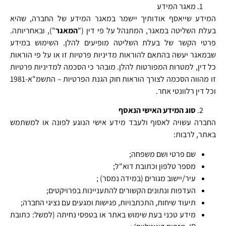
מאגר המידע
המידע שייאסף אודותיך יישמר במאגר המידע של החברה, שהיא
בעלת השליטה במאגר, המתנהל על פי דין ("
המאגר
"), ובאחריותה.
פרטי הקשר של בעלת השליטה מופיעים להלן. השימוש במידע
שבמאגר יעשה בהתאם להוראות מדיניות פרטיות זו או על פי הוראות
כל דין, למטרות המפורטות להלן. מובהר כי הסכמה למדיניות פרטיות
זו מהווה הסכמה לצורך הוראות חוק הגנת הפרטיות – התשמ"א-1981
וכל דין רלוונטי אחר.
סוג המידע האישי הנאסף
החברה עשויה לאסוף ולעבד מידע אישי הנוגע לפונה או למשתמש
באתר, לרבות:
שם פרטי ושם משפחה;
מספר טלפון וכתובת דוא"ל;
עיר/יישוב מגורים (במידה נמסר) ;
העדפות ונתונים הקשורים להתעניינות בפרויקטים;
תיעוד שיחות, התכתבויות, פגישות ומגעים עם נציגי החברה;
מידע טכני בעת שימוש באתר או בטפסי נחיתה (למשל: כתובת