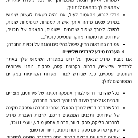
שתתאים לך בהתאם לנתוניך;
מבלי לגרוע מהאמור לעיל, אנו נהיה רשאים לעשות שימוש
במידע שאינו מזהה אותך אישית למטרות לגיטימיות שונות,
למשל: לצורך שיפור שירותים ויישומים; התאמה של תכנים,
שירותים ופרסומות; מחקר סטטיסטי, וכיו"ב.
עמידה בהוראות הדין, טיפול בהליכים והגנה על זכויות החברה;
העברת מידע לצדדים שלישיים
אנו נעביר מידע שנאסף על ידינו במסגרת השימוש שלך באתר
לצדדים שלישיים, חברות בקבוצת קטה, ספקים, נותני שירותים
ושותפים עסקיים, ככל שנדרש לצורך מטרות המדיניות במקרים
המפורטים להלן:
ככל שהדבר דרוש לצורך אספקה תקינה של שירותים, מוצרים
ותכנים או לצורך מענה לפניותיך באתרי החברה;
ככל שהדבר דרוש לצורך הפעלת אתרי החברה ואספקה תקינה
של שירותים ותכנים המוצעים דרכם, לרבות העברת מידע
לחברות סליקה, ספקי דיוור, חברות אחסון מידע, יועצי IT וכו';
שיתוף מידע עם ספקי ניתוח נתונים, דיוור ופרסום;
שיתוף מידע עם קבוצת חברות קטה במסגרת השמה למשרות