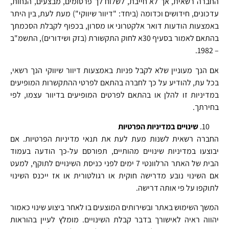
החברה רשאית, אך לא חייבת, לשלוח לך פרסומים, מבצעים, הנחות,
עדכונים, חידושים וכדומה (ביחד: "דיוור שיווקי") מעת לעת, בין היתר
באמצעות הודעות דואר אלקטרוני או מסרון, בכפוף לקבלת הסכמתך
בהתאם לאמור בסעיף 30א לחוק התקשורת (בזק ושידורים), התשמ"ב
– 1982.
אם הנך מעוניין שלא לקבל פניות באמצעות דיוור שיווקי הנך רשאי,
בכל עת, להודיע על כך לחברה בהתאם לפרטי ההתקשרות המופיעים
במדיניות זו להלן או בהתאם לפרטים המופיעים בדיוור עצמו, לפי
בחירתך.
שינויים במדיניות הפרטיות
החברה רשאית לשנות מעת לעת את תנאי מדיניות הפרטיות. אם
יבוצעו במדיניות שינויים מהותיים, תפורסם על-כך הודעה בעמוד
הבית של האתר הרלוונטי 7 ימים לפני כניסת השינויים לתוקף, למעט
אם השינוי נובע מדרישה חוקית או רגולטורית או אז ייכנס השינוי
לתוקפו על פי אותה דרישה.
המשך השימוש באתר ובשירותים המוצעים בו לאחר ביצוע שינוי כאמור
יהווה ראיה לאישורך בדבר קבלת השינויים. מומלץ לעיין בהוראות