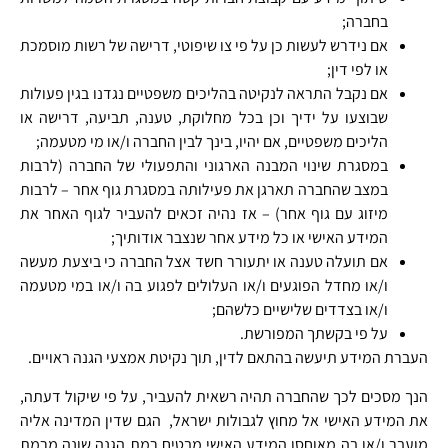
בחברה;
אם נידרש לעשות כן על פי צו שיפוטי, דרישה של רשות מוסמכת
או לפי דין;
אם נקבל התראה לנקיטה בהליכים משפטיים נגדנו בגין פעולות
שבוצעו על ידיך וכן בכל מחלוקת, טענה, תביעה, דרישה או
הליכים משפטיים, אם יהיו, בינך לבין החברה ו/או מי מטעמה;
במסגרת שינוי המבנה הארגוני והתפעולי של החברה (לרבות
במצב שהחברה תארגן את פעילותה במסגרת גוף אחר – לרבות
מיזוג עם גוף אחר) – אז נהיה זכאים להעביר לגוף האחר את
המידע האישי או כל מידע אחר שנצבר אודותיך;
אם תועלה טענה או יתעורר חשד אצל החברה כי ביצעת מעשה
ו/או מחדל הפוגעים ו/או העלולים לפגוע בה ו/או במי מטעמה
ו/או בצדדים שלישיים כלשהם;
על פי בקשתך המפורשת.
העברת המידע תיעשה בהתאם לדין, תוך נקיטת אמצעי הגנה ראויים.
הנך מסכים לכך שהחברה תהיה רשאית להעביר, על פי שיקול דעתה,
את המידע האישי אל מחוץ לגבולות ישראל, הגם שדין המדינה אליה
מועבר ו/או בה מאוחסן המידע האישי מבטיח רמת הגנה שונה מרמת