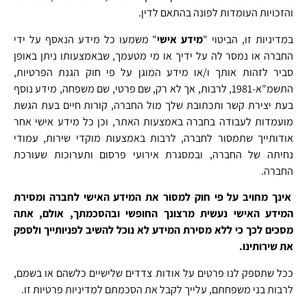
והזכויות העומדות לפונה בהתאם לדין.
במדיניות זו, הביטוי "
מידע אישי
" משמעו כל מידע הנאסף על ידי
החברה או נמסר לה על ידיך או מי מטעמך, שבאמצעותו ניתן באופן
סביר לזהות אותך ו/או מידע המוגן על פי חוק הגנת הפרטיות,
התשמ"א-1981, לרבות, אך לא רק, שם פרטי, שם משפחה, מידע נוסף
בעת יצירת קשר ותכתובת שלך מול החברה, קורות חיים בעת הגשת
מועמדות לעבודה בחברה באמצעות האתר, וכן כל מידע אישי אחר
אודותייך שתמסור לחברה, לרבות באמצעות מוקדי שירות, עמודי
נחיתה של החברה, ובמסגרת אירועי פרסום ותערוכות שעורכת
החברה.
אינך מחויב על פי חוק למסור את המידע האישי לחברה ומסירת
המידע האישי נעשית מרצונך החופשי ובהסכמתך, אולם, אתה
מסכים לכך כי ללא מסירת המידע לא נוכל להשיב לפניותייך ולספק
את שירותינו.
ככל שתספק לנו פרטים על אודות צדדים שלישיים כלשהם או בשמם,
לרבות בני משפחתם, עלייך לקבל את הסכמתם למדיניות פרטיות זו.