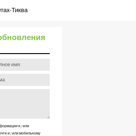
етах-Тиква
 обновления
ормации и / или
очте и / или мобильному