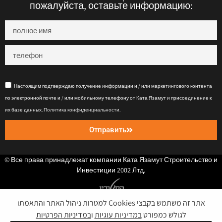
пожалуйста, оставьте информацию:
Настоящим подтверждаю получение информации и / или маркетингового контента
по электронной почте и / или мобильному телефону от Ката Язамут и присоединение к
их базе данных.
Политика конфиденциальности
.
Отправить
© Все права принадлежат компании Ката Язамут Строительство и
Инвестиции 2002 Лтд.
אתר זה משתמש בקבצי Cookies למטרות ניהול האתר והתאמתו
Политика конфиденциальности
לגולש כמפורט
במדיניות עוגיות
ו
במדיניות הפרטיות