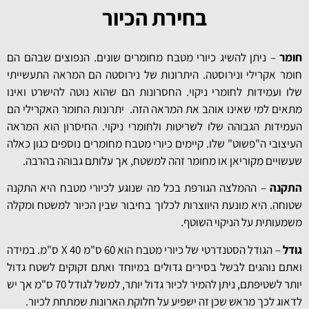
בחירת הכיור
חומר
– ניתן להשיג כיורי מטבח מחומרים שונים. הנפוצים שבהם הם
חומר אקרילי ונירוסטה. היתרונות של נירוסטה הם המראה התעשייתי
שלו ועמידות לחומרי ניקוי. החסרונות הם שהוא נוטה להישרט ואינו
מתאים למי שאינו אוהב את המראה הזה. יתרונות החומר האקרילי הם
העמידות הגבוהה שלו לשריטות ולחומרי ניקוי. החיסרון הוא המראה
העיצובי ה"פשוט" שלו. קיימים כיורי מטבח מחומרים נוספים כגון כאלה
שעשויים מקוריאן או מחומר זהה למשטח, אך עלותם גבוהה בהרבה.
התקנה
– ההמלצה הגורפת בכל מה שנוגע לכיורי מטבח היא התקנה
שטוחה. היא מונעת היווצרות לכלוך בחיבור שבין הכיור למשטח ומקלה
משמעותית על הניקוי השוטף.
גודל
– הגודל הסטנדרטי של כיורי מטבח הוא 60 ס"מ X 40 ס"מ. במידה
ואתם נוהגים לבשל בסירים גדולים במיוחד ואתם זקוקים לשטח גדול
יותר לשטיפתם, ניתן להמיר לכיור גדול יותר, למשל לגודל 70 ס"מ אך יש
לדאוג לכך מראש שכן זה ישפיע על חלוקת הארונות שמתחת לכיור.