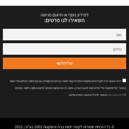
למידע נוסף או תיאום פגישה
השאירו לנו פרטים:
שליחה
הריני מאשר/ת ה לקבל פניות שיווקיות מחברת קטה יזמות ו/או חברות קשורות גם אם מספר הטלפון שלי רשום
במאגר 'אל תתקשרו אלי' של הרשות להגנת הצרכן. אישור זה אינו מהווה הסכמה לביצוע עסקה כלשהי. מסכים
ל
מדיניות הפרטיות
ומאשר להיכלל במאגר המידע שלכם.
© כל הזכויות שמורות לקטה יזמות בניה והשקעות 2002 בע"מ | 2022