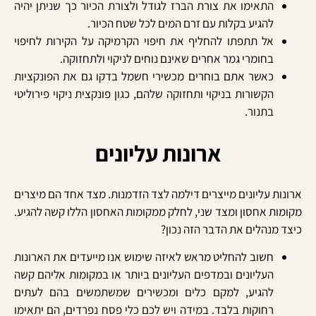
התאימו את צורת
הברז
לגודל
ולצורת
הכיור
כך שניתן יהיה
להגיע בקלות עם זרם המים לכל שטח הכיור.
אל תתפתו להחליף את חיפוי הקרמיקה על הקירות לחיפוי
בחומרי גמר אחרים שאינם נוחים לניקוי ולתחזוקה.
כאשר אתם בוחרים מכשירי חשמל בדקו גם את הפונקציות
הקשורות בניקוי ותחזוקה שלהם, כגון פונקצית ניקוי פירוליטי
בתנור.
ארונות עליונים
ארונות
עליונים
מייצרים
דילמה
לצד
הזדמנות
.
מצד
אחד
הם
מיצרים
מקומות
אחסון
ומצד
שני
, לחלק ממקומות האחסון הללו קשה להגיע.
כיצד מנהלים את הדבר הזה נכון?
חשוב להחליט מראש לאיזה שימוש אנו מייעדים את הארונות
העליונים ובמדפים העליונים ביותר או במקומות אליהם קשה
להגיע, למקם כלים ומכשירים שמשתמשים בהם לעתים
רחוקות בלבד. במידה ויש לכם כלי פסח נפרדים, הם יתאימו